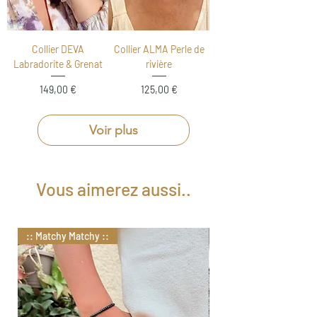
Collier DEVA
Collier ALMA Perle de
Labradorite & Grenat
rivière
Prix
Prix
149,00 €
125,00 €
Voir plus
Vous aimerez aussi..
:: Matchy Matchy ::
:: Matchy Matchy ::