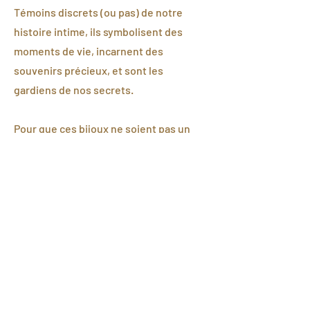
Témoins discrets (ou pas) de notre
histoire intime, ils symbolisent
des
moments de vie, incarnent des
souvenirs précieux, et sont les
gardiens de nos secrets.
Pour que ces bijoux ne soient pas un
accessoire choisi à la hâte, et aussi vite
oublié, nous avons imaginé des
collections intemporelles et
audacieuses, sélectionné avec soin et
expertise chaque élément qui les
compose afin de vous proposer des
bijoux associant qualité, minéralité et
proposés à juste valeur .