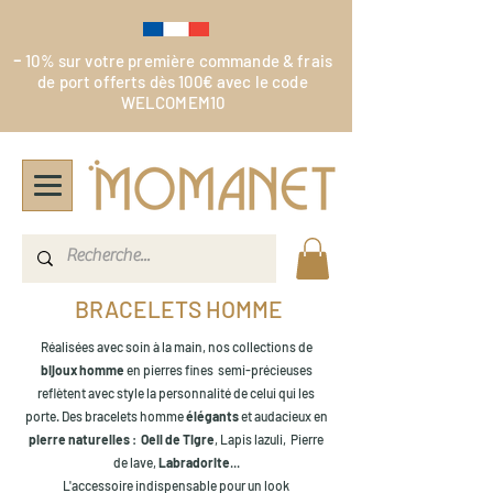
-
10% sur votre première commande & frais
de port offerts dès 100€ avec le code
WELCOMEM10
BRACELETS HOMME
Réalisées avec soin à la main, nos collections de
bijoux homme
en pierres fines semi-précieuses
reflètent avec style la personnalité de celui qui les
porte. Des bracelets homme
élégants
et
audacieux
en
pierre naturelles
:
Oeil de Tigre
, Lapis lazuli, Pierre
de lave,
Labradorite
...
L'accessoire indispensable pour un look