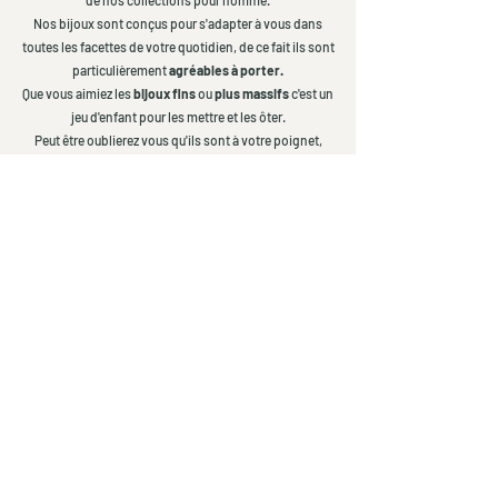
Nos bijoux sont conçus pour s'adapter à vous dans
toutes les facettes de votre quotidien, de ce fait ils sont
particulièrement
agréables à porter.
Que vous aimiez les
bijoux fins
ou
plus massifs
c'est un
jeu d'enfant pour les mettre et les ôter.
Peut être oublierez vous qu'ils sont à votre poignet,
mais eux feront tout pour vous faire remarquer !
Conçus pour être élégants et durables ils se
distinguent grâce à leur
design minéral unique
et leurs
lignes audacieuses.
Vous aimez porter plusieurs bijoux ?
Ils sont pensés pour que vous puissiez créer des
matchs qui vous correspondent selon vos envies et
votre personnalité.
Ready to play ?
En savoir plus sur nos bracelets homme en pierres naturelles