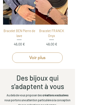
Bracelet BEN Pierre de
Bracelet FRANCK
lave
Onyx
Prix
Prix
46,00 €
48,00 €
Voir plus
Des bijoux qui
s'adaptent à vous
Au delà de vous proposer des
créations exclusives
nous portons une attention particulière à la conception
de nos collections pour homme.