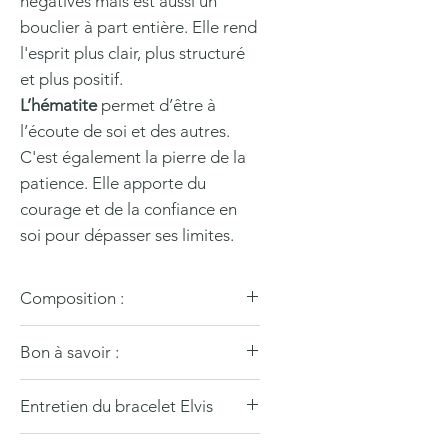
négatives mais est aussi un
bouclier à part entière. Elle rend
l'esprit plus clair, plus structuré
et plus positif.
L’hématite
permet d’être à
l’écoute de soi et des autres.
C'est également la pierre de la
patience. Elle apporte du
courage et de la confiance en
soi pour dépasser ses limites.
Composition :
Lapis lazuli
Bon à savoir :
Labradorite
Perles argent 925
Nos bijoux sont en pierres
Hématite
Entretien du bracelet Elvis
naturelles, réalisés artisanalement
Fermoir réglable de 17 à 21 cm
avec soin & amour 🤍
Pour nettoyer votre bracelet