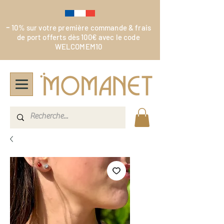
-
10% sur votre première commande & frais
de port offerts dès 100€ avec le code
WELCOMEM10