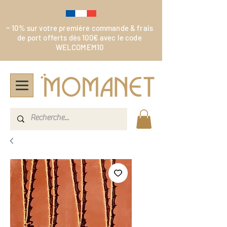
-
10% sur votre première commande & frais
de port offerts dès 100€ avec le code
WELCOMEM10