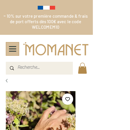
-
10% sur votre première commande & frais
de port offerts dès 100€ avec le code
WELCOMEM10