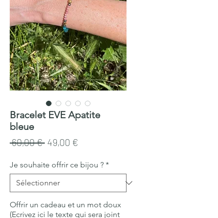
Bracelet EVE Apatite
bleue
Prix
Prix
 60,00 € 
49,00 €
original
promotionnel
Je souhaite offrir ce bijou ?
*
Offrir un cadeau et un mot doux
(Ecrivez ici le texte qui sera joint