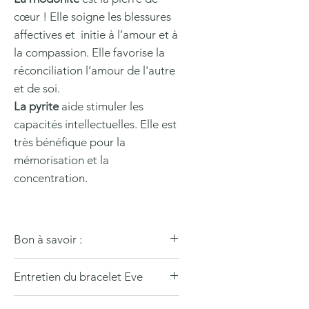
cœur ! Elle soigne les blessures
affectives et initie à l’amour et à
la compassion. Elle favorise la
réconciliation l’amour de l'autre
et de soi.
La pyrite
aide stimuler les
capacités intellectuelles. Elle est
très bénéfique pour la
mémorisation et la
concentration.
Bon à savoir :
Nos bijoux sont en pierres
Entretien du bracelet Eve
naturelles, réalisés artisanalement
avec soin & amour 🤍
Pour nettoyer votre bracelet Eve,