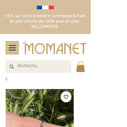
-
10% sur votre première commande & frais
de port offerts dès 100€ avec le code
WELCOMEM10