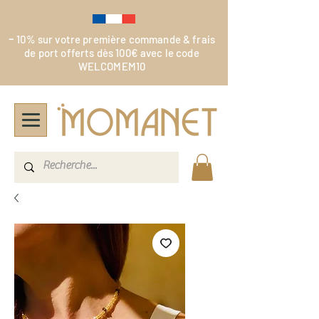
-
10% sur votre première commande & frais
de port offerts dès 100€ avec le code
WELCOMEM10