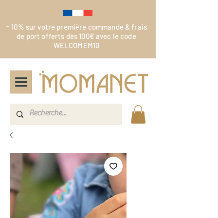
-
10% sur votre première commande & frais
de port offerts dès 100€ avec le code
WELCOMEM10