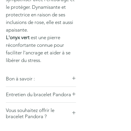
le protéger. Dynamisante et
protectrice en raison de ses
inclusions de rose, elle est aussi
apaisante.
L'onyx vert
est une pierre
réconfortante connue pour
faciliter l'ancrage et aider à se
libérer du stress.
Bon à savoir :
Nos bijoux sont en pierres
Entretien du bracelet Pandora
naturelles, réalisés artisanalement
avec soin & amour 🤍
Pour nettoyer votre bracelet
Vous souhaitez offrir le
Pandora, offrez lui de temps en
De ce fait de légères variations de
bracelet Pandora ?
temps un petit massage avec un
taille ou de couleur peuvent
chiffon doux et sec.
Momanet s'occupe de tout !
apparaitre, ce qui est la garantie