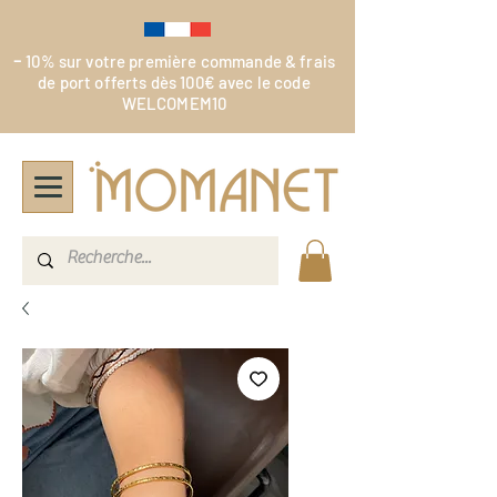
-
10% sur votre première commande & frais
de port offerts dès 100€ avec le code
WELCOMEM10